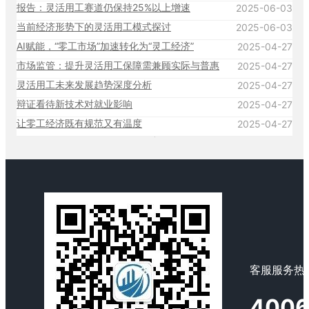
报告：灵活用工赛道仍保持25%以上增速
2025-06-03
当前经济形势下的灵活用工模式探讨
2025-06-03
AI赋能，“零工市场”加速转化为“灵工经济”
2025-04-27
市场监管：提升灵活用工保障需兼顾实际与普惠
2025-04-27
灵活用工未来发展趋势深度分析
2025-04-27
辩证看待新技术对就业影响
2025-04-27
让零工经济既有规范又有温度
2025-04-27
客服服务热线
4006