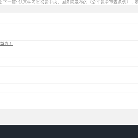
验
下一篇: 认真学习贯彻党中央、国务院发布的《公平竞争审查条例》，
功举办！