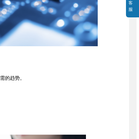
客
服
需的趋势。